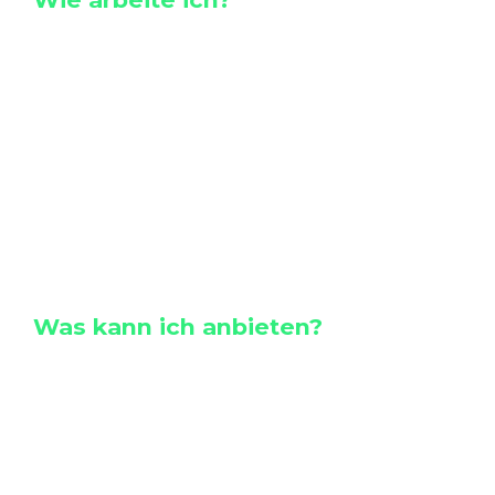
Die Ressourcen zu deinen Lösungen
und deiner Entwicklung stecken in dir.
Du hast Jahrzehnte im Dschungel des
Lebens überlebt. Ich unterstütze dich
deine Handlungsfelder zu erkennen,
diese aktiv anzugehen und dadurch
dein Leben stimmiger zu gestalten.
Was kann ich anbieten?
Begleitung von Veränderungsprozessen
im Kontext der Organisations-, Team
und Führungsentwicklung.